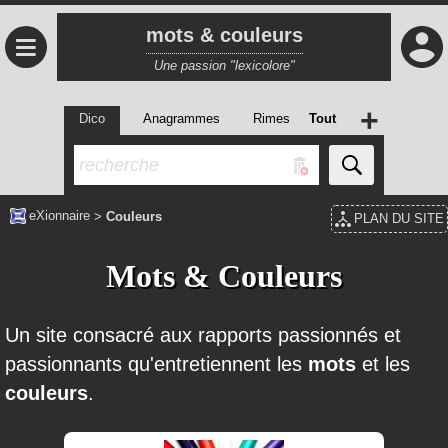
mots & couleurs
≡
Une passion "lexicolore"
+
Dico
Anagrammes
Rimes
Tout
eXionnaire
>
Couleurs
PLAN DU SITE
Mots & Couleurs
Un site consacré aux rapports passionnés et
passionnants qu'entretiennent les
mots
et les
couleurs
.