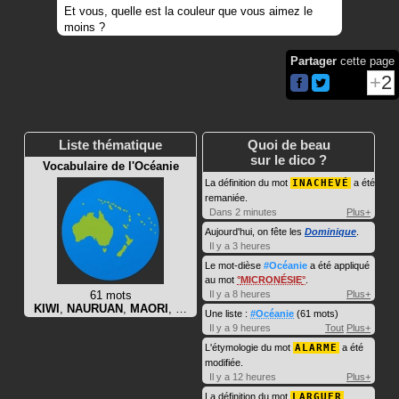
Et vous, quelle est la couleur que vous aimez le
moins ?
Partager
cette page
2
Liste thématique
Quoi de beau
sur le dico ?
Vocabulaire de l'Océanie
La définition du mot
INACHEVÉ
a été
remaniée.
Dans 2 minutes
Plus+
Aujourd'hui, on fête les
Dominique
.
Il y a 3 heures
Le mot-dièse
#Océanie
a été appliqué
au mot
MICRONÉSIE
.
61 mots
Il y a 8 heures
Plus+
KIWI
,
NAURUAN
,
MAORI
, …
Une liste :
#Océanie
(61 mots)
Il y a 9 heures
Tout
Plus+
L'étymologie du mot
ALARME
a été
modifiée.
Il y a 12 heures
Plus+
La définition du mot
LARGUER