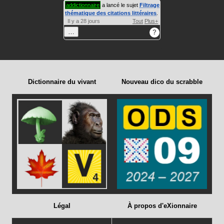
addictionnaire
a lancé le sujet
Filtrage
thématique des citations littéraires
.
Il y a 28 jours
Tout
Plus+
…
?
Dictionnaire du vivant
Nouveau dico du scrabble
Légal
À propos d'eXionnaire