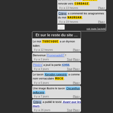
renvoie vers
CORDAGE
.
Il y a 13 heures
Plus+
Crisyx
a commenté les anagrammes
du mot
NAURUAN
.
Il y a 19 heures
Plus+
…
voir toute l'activité
Et sur le reste du site …
Le mot
TUDESQUE
a un étymon
italien.
Il y a 12 heures
Plus+
Bienvenue
Promenade87
!
Il y a 2 jours
Tout
Plus+
Pépère
a joué la partie
#2456
.
Il y a 3 jours
Tout
Plus+
Le taxon
Kerodon rupestris
a comme
nom vernaculaire
MOCO
.
Il y a 5 jours
Plus+
Une image illustre le taxon
Oecanthus
pellucens
.
Il y a 7 jours
Plus+
Crisyx
a publié le texte
Avant que les
murs
.
Il y a 26 jours
Tout
Plus+